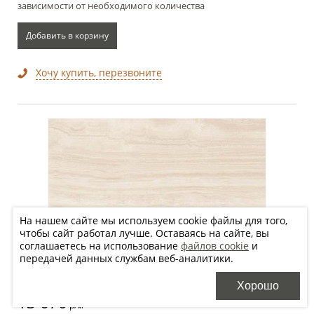
зависимости от необходимого количества
Добавить в корзину
Хочу купить, перезвоните
На нашем сайте мы используем cookie файлы для того,
чтобы сайт работал лучше. Оставаясь на сайте, вы
60x120 см
соглашаетесь на использование
файлов cookie
и
передачей данных службам веб-аналитики.
ВЕНА ВЫРЕЗ СЛОНОВАЯ КОСТЬ КРАЙ /
VEIN CUT IVORY 60120 KRY
Хорошо
13 670
2
р/м