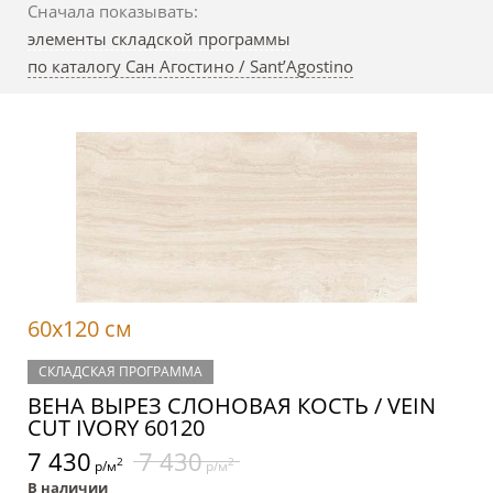
Сначала показывать:
элементы складской программы
по каталогу Сан Агостино / Sant’Agostino
60x120 см
СКЛАДСКАЯ ПРОГРАММА
ВЕНА ВЫРЕЗ СЛОНОВАЯ КОСТЬ / VEIN
CUT IVORY 60120
7 430
7 430
2
2
р/м
р/м
В наличии