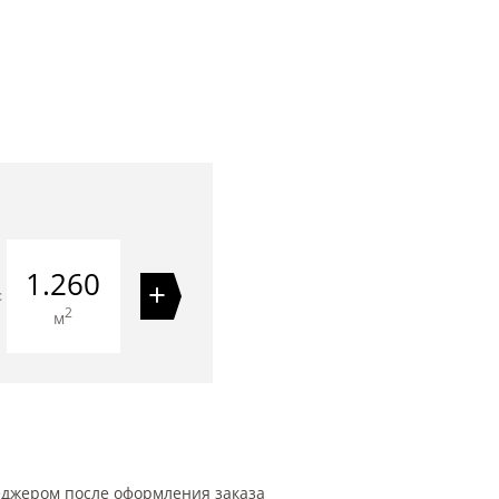
1.260
+
=
2
м
еджером после оформления заказа