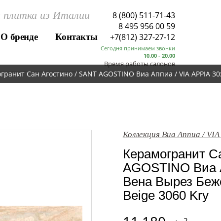
 плитка из Италии
8 (800) 511-71-43
8 495 956 00 59
О бренде
Контакты
+7(812) 327-27-12
Сегодня принимаем звонки
10.00 - 20.00
Время работы салонов
гранит Сан Агостино / SANT AGOSTINO Виа Аппиа / VIA APPIA 30x
Коллекция Виа Аппиа / VIA
Керамогранит Са
AGOSTINO Виа А
Вена Вырез Беже
Beige 3060 Kry
2