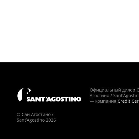
Официальный дилер 
Агостино / Sant’Agosti
— компания
Credit Ce
© Сан Агостино /
Sant’Agostino 2026