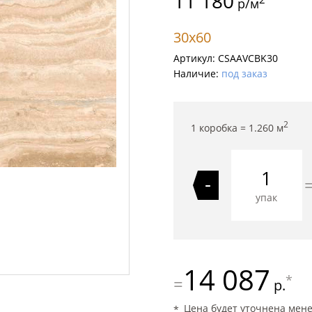
11 180
р/м
30x60
Артикул:
CSAAVCBK30
Наличие:
под заказ
2
1 коробка =
1.260
м
-
упак
14 087
*
=
р.
Цена будет уточнена мен