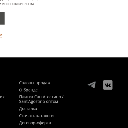
имого количества
е
Салоны продаж
О бренде
ких
Плитка Сан Агостино /
Sant’Agostino оптом
Доставка
Скачать каталоги
Договор-оферта