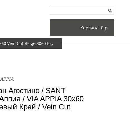
Корзина
0 р.
60 Vein Cut Beige 3060 Kry
 APPIA
н Агостино / SANT
ппиа / VIA APPIA 30x60
вый Край / Vein Cut