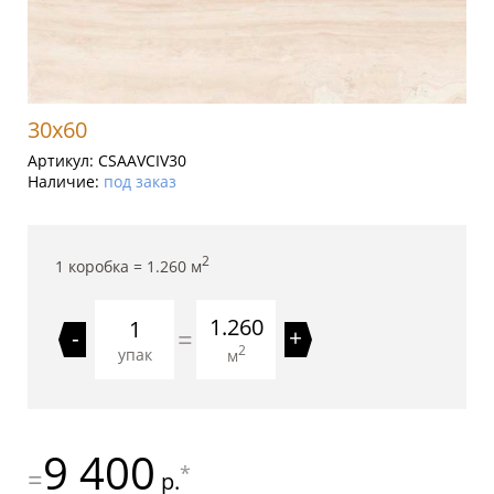
30x60
Артикул:
CSAAVCIV30
Наличие:
под заказ
2
1 коробка =
1.260
м
1.260
=
-
+
2
упак
м
9 400
*
=
р.