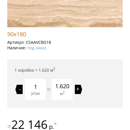
90x180
Артикул:
CSAAVCBG18
Наличие:
под заказ
2
1 коробка =
1.620
м
1.620
=
-
+
2
упак
м
22 146
*
=
р.