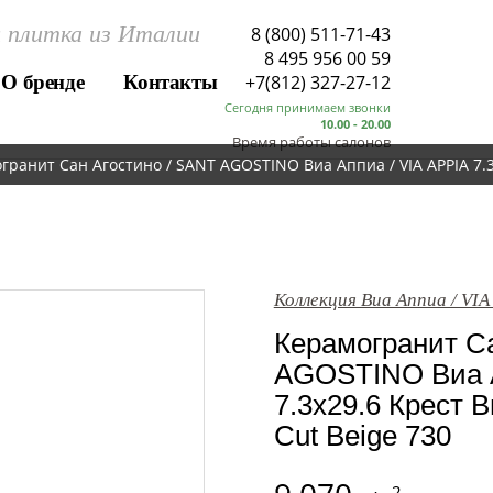
 плитка из Италии
8 (800) 511-71-43
8 495 956 00 59
О бренде
Контакты
+7(812) 327-27-12
Сегодня принимаем звонки
10.00 - 20.00
Время работы салонов
гранит Сан Агостино / SANT AGOSTINO Виа Аппиа / VIA APPIA 7.3x
Коллекция Виа Аппиа / VIA
Керамогранит Са
AGOSTINO Виа А
7.3x29.6 Крест 
Cut Beige 730
2