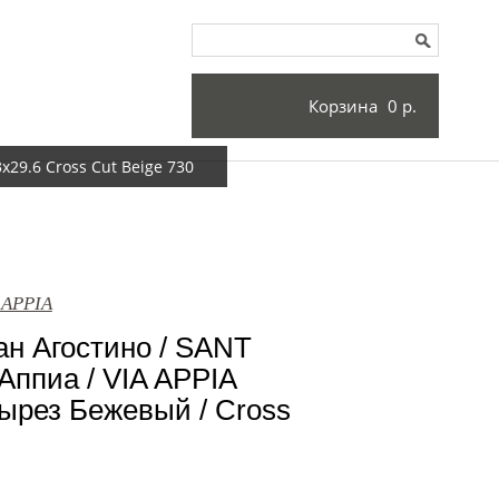
Корзина
0 р.
29.6 Cross Cut Beige 730
 APPIA
н Агостино / SANT
ппиа / VIA APPIA
Вырез Бежевый / Cross