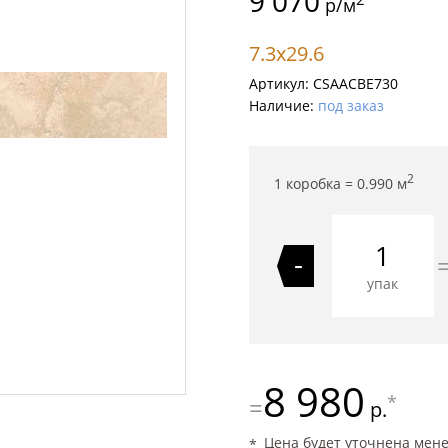
9 070
р/м
7.3x29.6
Артикул:
CSAACBE730
Наличие:
под заказ
2
1 коробка =
0.990
м
-
упак
8 980
*
=
р.
Цена будет уточнена мен