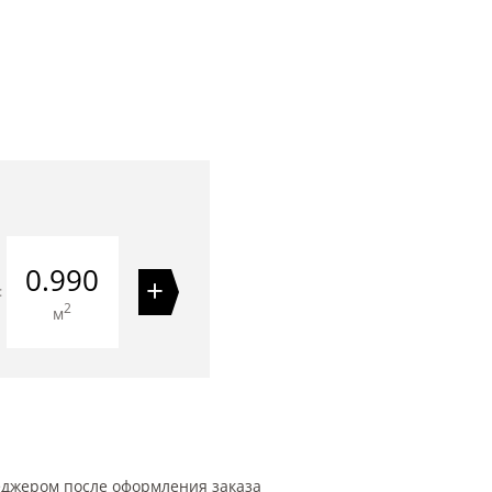
0.990
+
=
2
м
еджером после оформления заказа