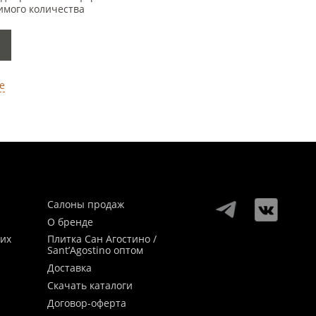
имого количества
е
Салоны продаж
О бренде
ких
Плитка Сан Агостино /
Sant’Agostino оптом
Доставка
Скачать каталоги
Договор-оферта