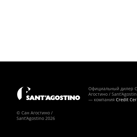
Официальный дилер 
Агостино / Sant’Agosti
— компания
Credit Ce
© Сан Агостино /
Sant’Agostino 2026