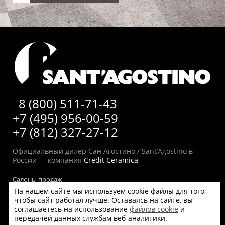
8 (800) 511-71-43
+7 (495) 956-00-59
+7 (812) 327-27-12
Официальный дилер Сан Агостино / Sant’Agostino в
России — компания
Credit Ceramica
Салоны продаж
На нашем сайте мы используем cookie файлы для того,
О бренде
чтобы сайт работал лучше. Оставаясь на сайте, вы
Плитка Сан Агостино / Sant’Agostino оптом
соглашаетесь на использование
файлов cookie
и
Доставка
передачей данных службам веб-аналитики.