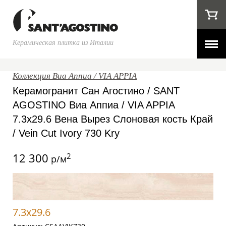
Керамическая плитка из Италии
Коллекция Виа Аппиа / VIA APPIA
Керамогранит Сан Агостино / SANT
AGOSTINO Виа Аппиа / VIA APPIA
7.3x29.6 Вена Вырез Слоновая кость Край
/ Vein Cut Ivory 730 Kry
12 300
2
р/м
7.3x29.6