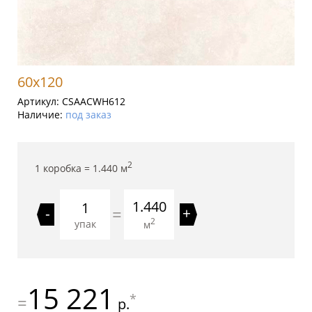
60x120
Артикул:
CSAACWH612
Наличие:
под заказ
2
1 коробка =
1.440
м
1.440
=
-
+
2
упак
м
15 221
*
=
р.