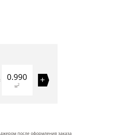
0.990
+
=
2
м
еджером после оформления заказа