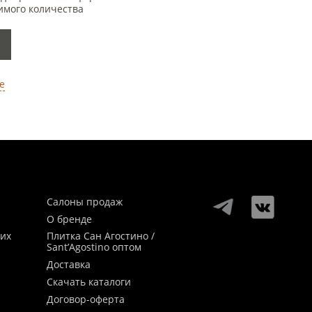
имого количества
е
Салоны продаж
О бренде
ких
Плитка Сан Агостино /
Sant’Agostino оптом
Доставка
Скачать каталоги
Договор-оферта