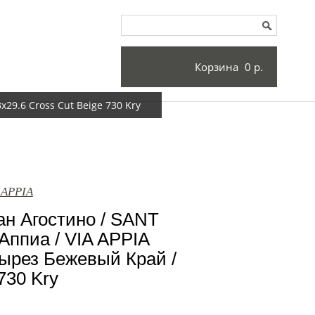
Корзина
0 р.
29.6 Cross Cut Beige 730 Kry
 APPIA
н Агостино / SANT
ппиа / VIA APPIA
Вырез Бежевый Край /
730 Kry