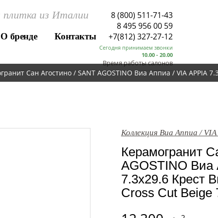
 плитка из Италии
8 (800) 511-71-43
8 495 956 00 59
О бренде
Контакты
+7(812) 327-27-12
Сегодня принимаем звонки
10.00 - 20.00
Время работы салонов
гранит Сан Агостино / SANT AGOSTINO Виа Аппиа / VIA APPIA 7.3x
Коллекция Виа Аппиа / VIA
Керамогранит Са
AGOSTINO Виа А
7.3x29.6 Крест 
Cross Cut Beige 
2