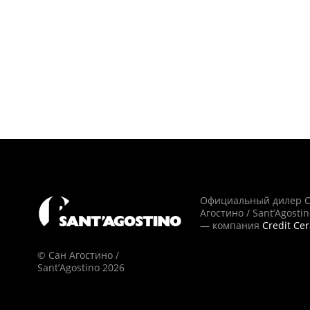
Официальный дилер 
Агостино / Sant’Agosti
— компания
Credit Ce
© Сан Агостино /
Sant’Agostino 2026