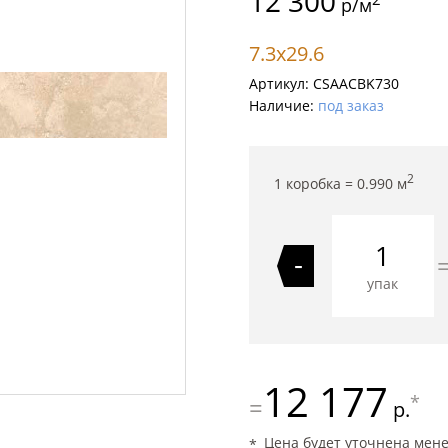
12 300
р/м
7.3x29.6
Артикул:
CSAACBK730
Наличие:
под заказ
2
1 коробка =
0.990
м
-
упак
12 177
*
=
р.
Цена будет уточнена мен