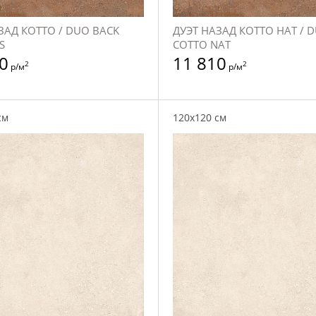
ЗАД КОТТО / DUO BACK
ДУЭТ НАЗАД КОТТО НАТ / 
S
COTTO NAT
0
11 810
2
2
р/м
р/м
см
120x120 см