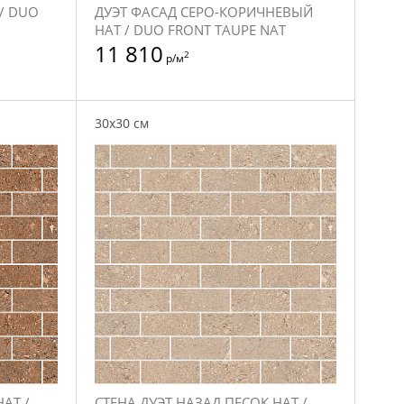
/ DUO
ДУЭТ ФАСАД СЕРО-КОРИЧНЕВЫЙ
НАТ / DUO FRONT TAUPE NAT
11 810
2
р/м
30x30 см
АТ /
СТЕНА ДУЭТ НАЗАД ПЕСОК НАТ /