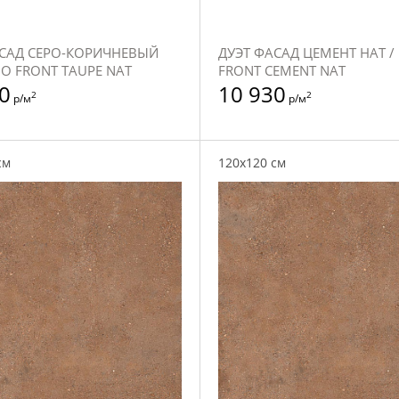
АСАД СЕРО-КОРИЧНЕВЫЙ
ДУЭТ ФАСАД ЦЕМЕНТ НАТ /
UO FRONT TAUPE NAT
FRONT CEMENT NAT
0
10 930
2
2
р/м
р/м
см
120x120 см