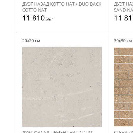
ДУЭТ НАЗАД КОТТО НАТ / DUO BACK
ДУЭТ НА
COTTO NAT
SAND NA
11 810
11 81
2
р/м
20x20 см
30x30 см
ДУЭТ ФАСАД ЦЕМЕНТ НАТ / DUO
СТЕНА Д