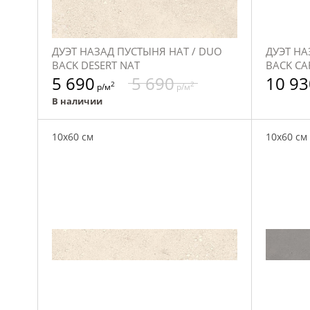
ДУЭТ НАЗАД ПУСТЫНЯ НАТ / DUO
ДУЭТ НА
BACK DESERT NAT
BACK CA
5 690
5 690
10 93
2
2
р/м
р/м
В наличии
10x60 см
10x60 см