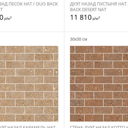
ЗАД ПЕСОК НАТ / DUO BACK
ДУЭТ НАЗАД ПУСТЫНЯ НАТ 
T
BACK DESERT NAT
0
11 810
2
2
р/м
р/м
30x30 см
УЭТ НАЗАД КАРАМЕЛЬ НАТ
СТЕНА ДУЭТ НАЗАД КОТТО Н