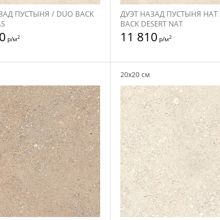
ЗАД ПУСТЫНЯ / DUO BACK
ДУЭТ НАЗАД ПУСТЫНЯ НАТ 
AS
BACK DESERT NAT
0
11 810
2
2
р/м
р/м
20x20 см