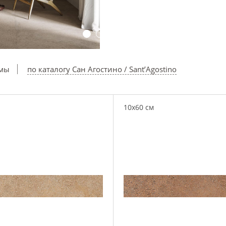
ммы
по каталогу Сан Агостино / Sant’Agostino
10x60 см