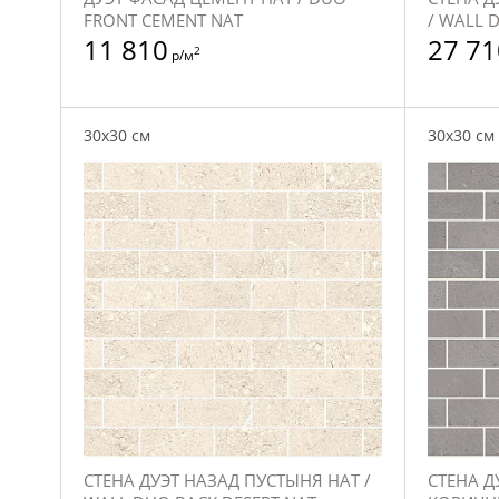
FRONT CEMENT NAT
/ WALL 
11 810
27 71
2
р/м
30x30 см
30x30 см
СТЕНА ДУЭТ НАЗАД ПУСТЫНЯ НАТ /
СТЕНА Д