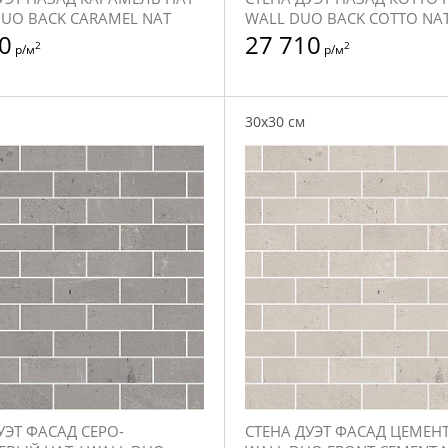
DUO BACK CARAMEL NAT
WALL DUO BACK COTTO NA
0
27 710
2
2
р/м
р/м
30x30 см
УЭТ ФАСАД СЕРО-
СТЕНА ДУЭТ ФАСАД ЦЕМЕНТ