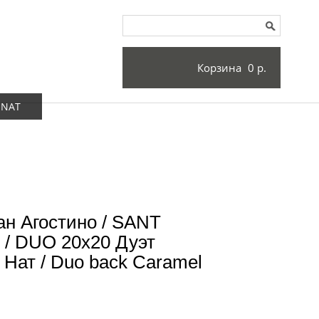
Корзина
0 р.
 NAT
н Агостино / SANT
/ DUO 20x20 Дуэт
Нат / Duo back Caramel