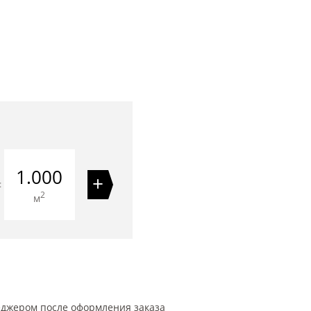
1.000
+
=
2
м
еджером после оформления заказа