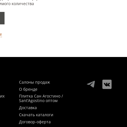
имого количества
е
Салоны продаж
О бренде
ких
Плитка Сан Агостино /
Sant’Agostino оптом
Доставка
Скачать каталоги
Договор-оферта