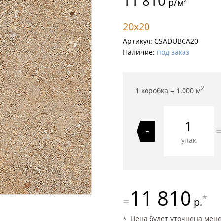
11 810
р/м
20x20
Артикул:
CSADUBCA20
Наличие:
под заказ
2
1 коробка =
1.000
м
-
упак
11 810
*
=
р.
Цена будет уточнена мен