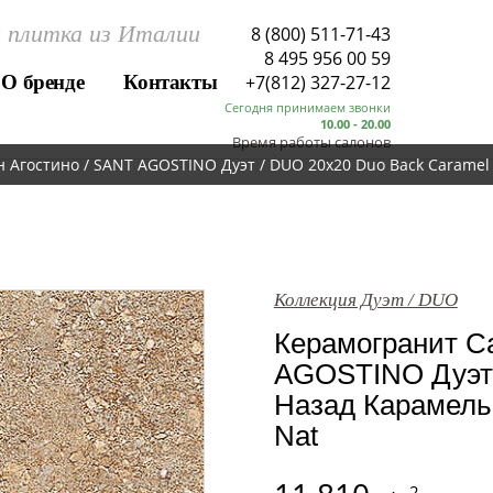
 плитка из Италии
8 (800) 511-71-43
8 495 956 00 59
О бренде
Контакты
+7(812) 327-27-12
Сегодня принимаем звонки
10.00 - 20.00
Время работы салонов
 Агостино / SANT AGOSTINO Дуэт / DUO 20x20 Duo Back Caramel
Коллекция Дуэт / DUO
Керамогранит Са
AGOSTINO Дуэт 
Назад Карамель 
Nat
2