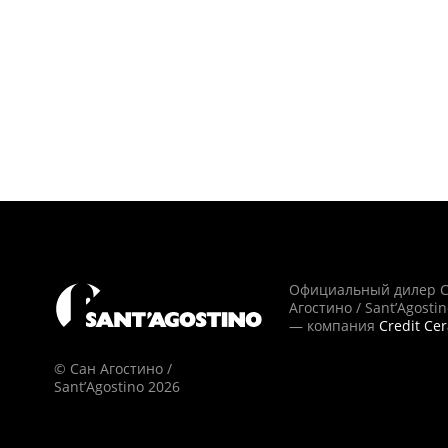
Официальный дилер 
Агостино / Sant’Agosti
— компания
Credit Ce
© Сан Агостино /
Sant’Agostino 2026