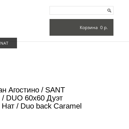
Корзина
0 р.
 NAT
н Агостино / SANT
/ DUO 60x60 Дуэт
Нат / Duo back Caramel