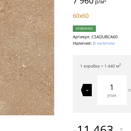
7 960
р/м
60x60
НОВИНКА
Артикул:
CSADUBCA60
Наличие:
В наличии
2
1 коробка =
1.440
м
-
упак
11 463
*