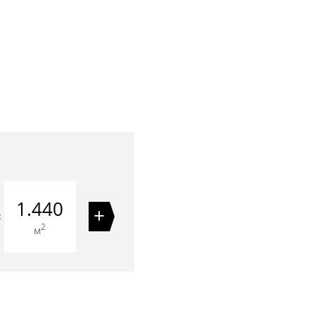
1.440
+
=
2
м