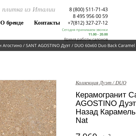
 плитка из Италии
8 (800) 511-71-43
8 495 956 00 59
О бренде
Контакты
+7(812) 327-27-12
Сегодня принимаем звонки
11.00 - 20.00
Время работы салонов
 Агостино / SANT AGOSTINO Дуэт / DUO 60x60 Duo Back Caramel
Коллекция Дуэт / DUO
Керамогранит Са
AGOSTINO Дуэт 
Назад Карамель 
Nat
2