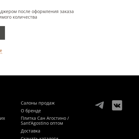
еджером после оформления заказа
имого количества
е
Салоны продаж
О бренде
ких
Плитка Сан Агостино /
Sant’Agostino оптом
Доставка
Скачать каталоги