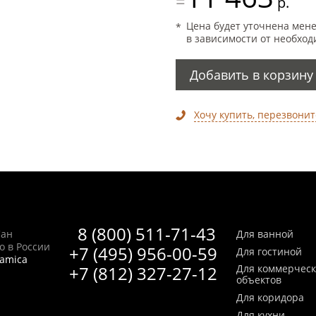
=
р.
Цена будет уточнена мен
в зависимости от необход
Добавить в корзину
Хочу купить, перезвонит
8 (800) 511-71-43
Сан
Для ванной
no в России
+7 (495) 956-00-59
Для гостиной
ramica
+7 (812) 327-27-12
Для коммерчес
объектов
Для коридора
Для кухни