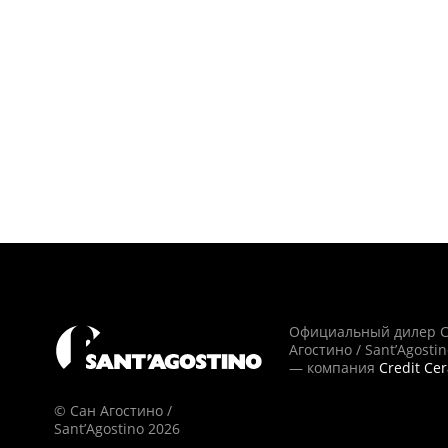
Официальный дилер 
Агостино / Sant’Agosti
— компания
Credit Ce
© Сан Агостино /
Sant’Agostino 2026