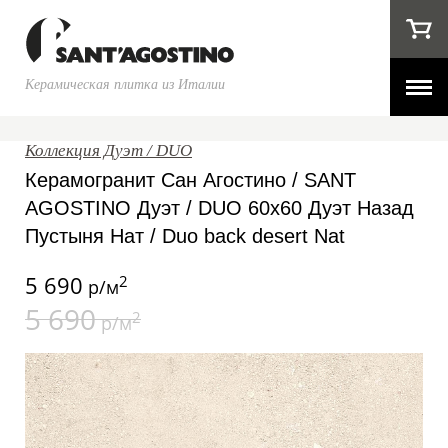
Керамическая плитка из Италии
Коллекция Дуэт / DUO
Керамогранит Сан Агостино / SANT
AGOSTINO Дуэт / DUO 60x60 Дуэт Назад
Пустыня Нат / Duo back desert Nat
5 690
2
р/м
5 690
2
р/м