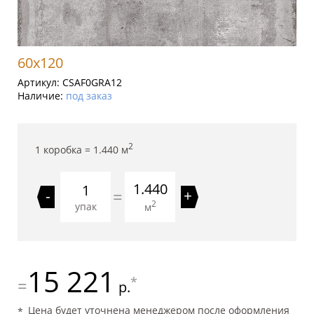
60x120
Артикул:
CSAF0GRA12
Наличие:
под заказ
2
1 коробка =
1.440
м
1.440
=
-
+
2
упак
м
15 221
*
=
р.
Цена будет уточнена менеджером после оформления