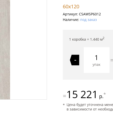
60x120
Артикул:
CSAWSP6012
Наличие:
под заказ
2
1 коробка =
1.440
м
-
упак
15 221
*
=
р.
Цена будет уточнена мен
в зависимости от необход