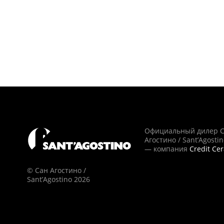
Официальный дилер 
Агостино / Sant’Agosti
— компания
Credit Ce
© Сан Агостино /
Sant’Agostino 2026