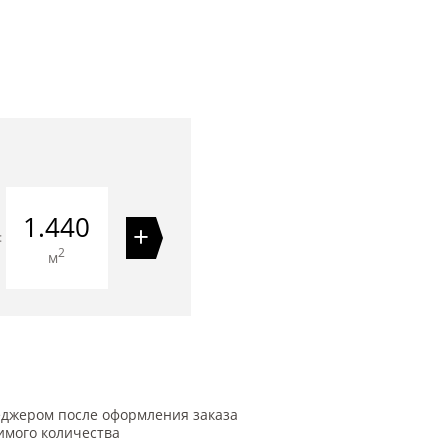
1.440
+
=
2
м
еджером после оформления заказа
имого количества