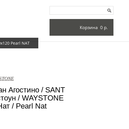
Корзина
0 р.
x120 Pearl NAT
YSTONE
н Агостино / SANT
тоун / WAYSTONE
т / Pearl Nat