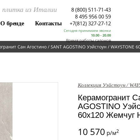
 плитка из Италии
8 (800) 511-71-43
8 495 956 00 59
О бренде
Контакты
+7(812) 327-27-12
Сегодня принимаем звонки
10.00 - 20.00
Время работы салонов
гранит Сан Агостино / SANT AGOSTINO Уэйстоун / WAYSTONE 60
Коллекция Уэйстоун / WA
Керамогранит Са
AGOSTINO Уэйс
60x120 Жемчуг На
10 570
2
р/м