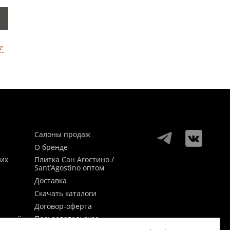
е
Салоны продаж
О бренде
ких
Плитка Сан Агостино /
Sant’Agostino оптом
Доставка
Скачать каталоги
Договор-оферта
Пользовательское
заикой
соглашение