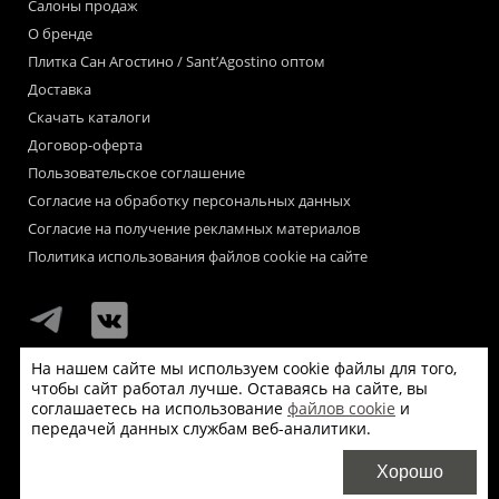
Салоны продаж
О бренде
Плитка Сан Агостино / Sant’Agostino оптом
Доставка
Скачать каталоги
Договор-оферта
Пользовательское соглашение
Согласие на обработку персональных данных
Согласие на получение рекламных материалов
Политика использования файлов cookie на сайте
На нашем сайте мы используем cookie файлы для того,
чтобы сайт работал лучше. Оставаясь на сайте, вы
Мы используем файлы «cookie» для функционирования сайта.
соглашаетесь на использование
файлов cookie
и
Если Вас это не устраивает, пожалуйста, покиньте сайт.
передачей данных службам веб-аналитики.
© Сан Агостино / Sant’Agostino 2026
Хорошо