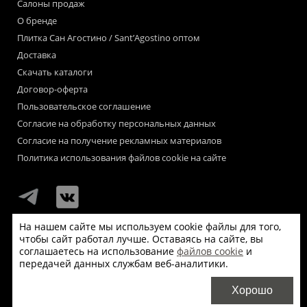
Салоны продаж
О бренде
Плитка Сан Агостино / Sant’Agostino оптом
Доставка
Скачать каталоги
Договор-оферта
Пользовательское соглашение
Согласие на обработку персональных данных
Согласие на получение рекламных материалов
Политика использования файлов cookie на сайте
На нашем сайте мы используем cookie файлы для того,
чтобы сайт работал лучше. Оставаясь на сайте, вы
Мы используем файлы «cookie» для функционирования сайта.
соглашаетесь на использование
файлов cookie
и
Если Вас это не устраивает, пожалуйста, покиньте сайт.
передачей данных службам веб-аналитики.
© Сан Агостино / Sant’Agostino 2026
Хорошо