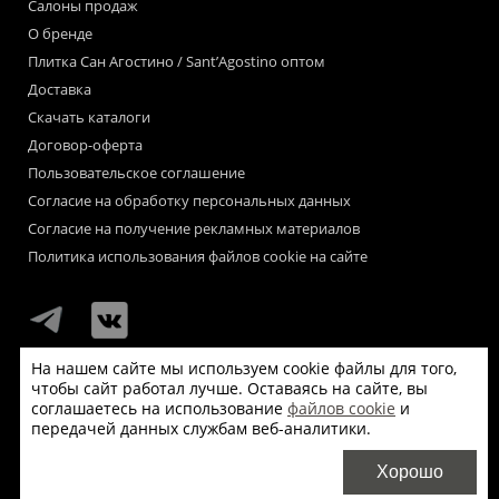
Салоны продаж
О бренде
Плитка Сан Агостино / Sant’Agostino оптом
Доставка
Скачать каталоги
Договор-оферта
Пользовательское соглашение
Согласие на обработку персональных данных
Согласие на получение рекламных материалов
Политика использования файлов cookie на сайте
На нашем сайте мы используем cookie файлы для того,
чтобы сайт работал лучше. Оставаясь на сайте, вы
Мы используем файлы «cookie» для функционирования сайта.
соглашаетесь на использование
файлов cookie
и
Если Вас это не устраивает, пожалуйста, покиньте сайт.
передачей данных службам веб-аналитики.
© Сан Агостино / Sant’Agostino 2026
Хорошо