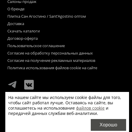
Салоны продаж
О бренде
Плитка Сан Агостино / Sant’Agostino оптом
Доставка
Скачать каталоги
Договор-оферта
Пользовательское соглашение
Согласие на обработку персональных данных
Согласие на получение рекламных материалов
Политика использования файлов cookie на сайте
На нашем сайте мы используем cookie файлы для того,
чтобы сайт работал лучше. Оставаясь на сайте, вы
Мы используем файлы «cookie» для функционирования сайта.
соглашаетесь на использование
файлов cookie
и
Если Вас это не устраивает, пожалуйста, покиньте сайт.
передачей данных службам веб-аналитики.
© Сан Агостино / Sant’Agostino 2026
Хорошо