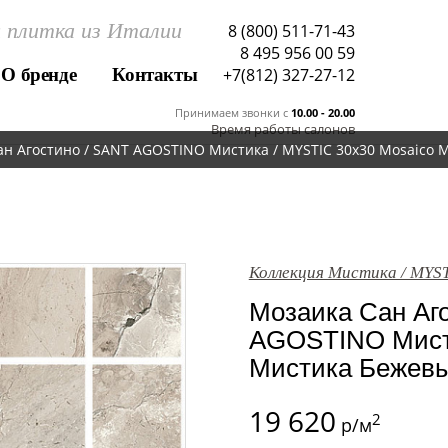
 плитка из Италии
8 (800) 511-71-43
8 495 956 00 59
О бренде
Контакты
+7(812) 327-27-12
Принимаем звонки c
10.00 - 20.00
Время работы салонов
н Агостино / SANT AGOSTINO Мистика / MYSTIC 30x30 Mosaico My
Коллекция Мистика / MYS
Мозаика Сан Аг
AGOSTINO Мисти
Мистика Бежевый
19 620
2
р/м