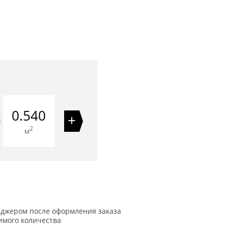
0.540
+
=
2
м
еджером после оформления заказа
имого количества