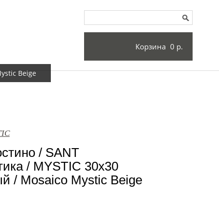
Корзина
0 р.
stic Beige
TIC
остино / SANT
ка / MYSTIC 30x30
 / Mosaico Mystic Beige