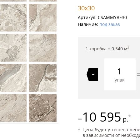
30x30
Артикул:
CSAMMYBE30
Наличие:
под заказ
2
1 коробка =
0.540
м
-
упак
10 595
*
=
р.
Цена будет уточнена мен
в зависимости от необход