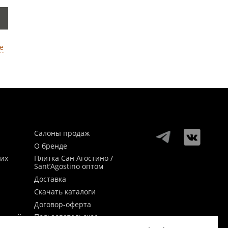
е
Салоны продаж
О бренде
ких
Плитка Сан Агостино /
Sant’Agostino оптом
Доставка
Скачать каталоги
Договор-оферта
Пользовательское
заикой
соглашение