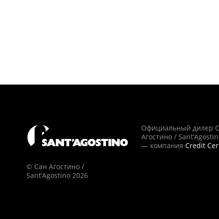
Официальный дилер 
Агостино / Sant’Agosti
— компания
Credit Ce
© Сан Агостино /
Sant’Agostino 2026