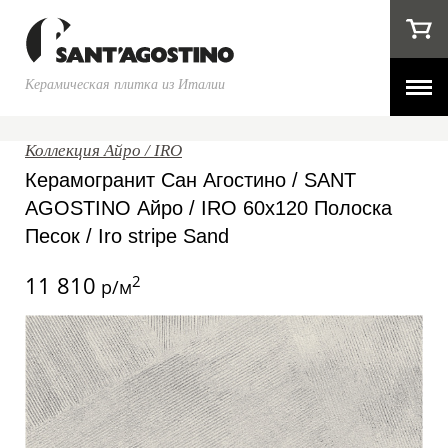
Керамическая плитка из Италии
Коллекция Айро / IRO
Керамогранит Сан Агостино / SANT
AGOSTINO Айро / IRO 60x120 Полоска
Песок / Iro stripe Sand
11 810
2
р/м