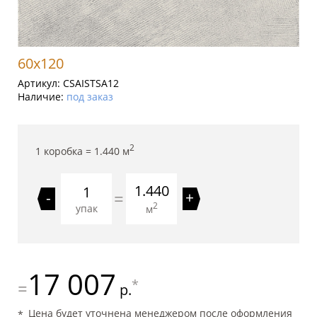
60x120
Артикул:
CSAISTSA12
Наличие:
под заказ
2
1 коробка =
1.440
м
1.440
=
-
+
2
упак
м
17 007
*
=
р.
Цена будет уточнена менеджером после оформления