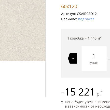
60x120
Артикул:
CSAIR0SD12
Наличие:
под заказ
2
1 коробка =
1.440
м
-
упак
15 221
*
=
р.
Цена будет уточнена мен
в зависимости от необход