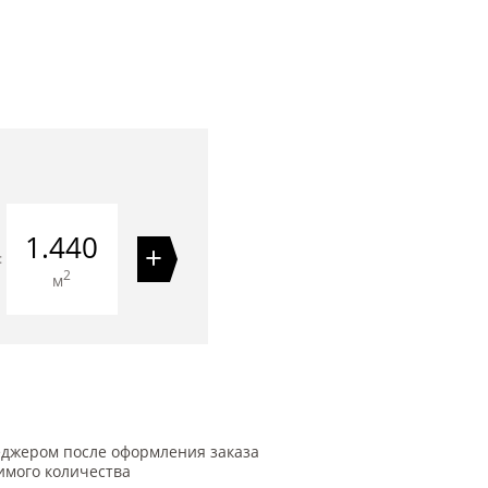
1.440
+
=
2
м
еджером после оформления заказа
имого количества