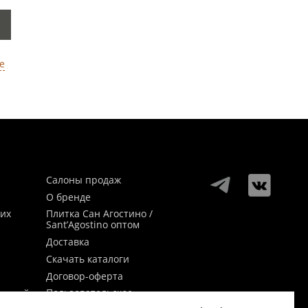
е
Салоны продаж
О бренде
ких
Плитка Сан Агостино /
Sant’Agostino оптом
Доставка
Скачать каталоги
Договор-оферта
Пользовательское
заикой
соглашение