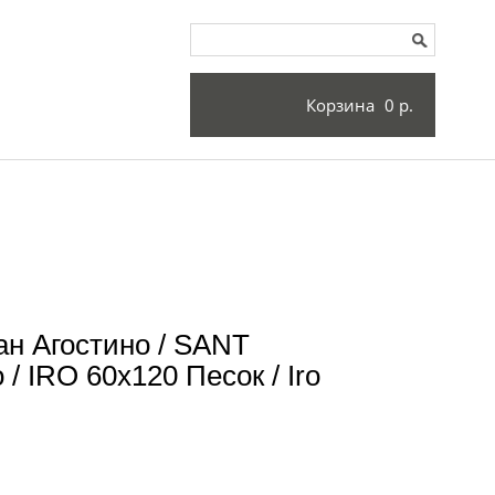
Корзина
0 р.
н Агостино / SANT
 IRO 60x120 Песок / Iro