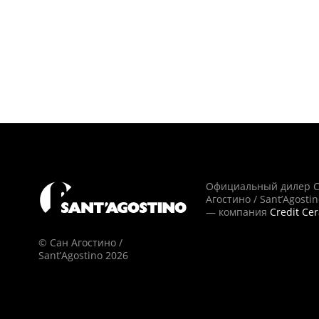
Официальный дилер 
Агостино / Sant’Agosti
— компания
Credit Ce
© Сан Агостино /
Sant’Agostino 2026