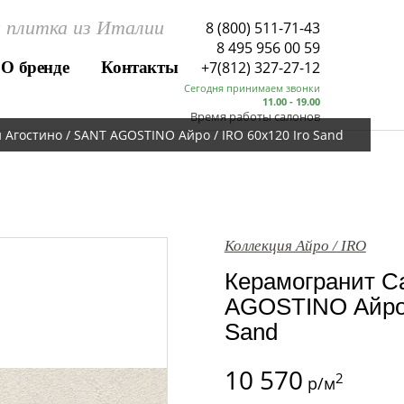
 плитка из Италии
8 (800) 511-71-43
8 495 956 00 59
О бренде
Контакты
+7(812) 327-27-12
Сегодня принимаем звонки
11.00 - 19.00
Время работы салонов
Агостино / SANT AGOSTINO Айро / IRO 60x120 Iro Sand
Коллекция Айро / IRO
Керамогранит Са
AGOSTINO Айро /
Sand
10 570
2
р/м