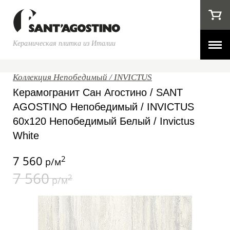
Керамическая плитка из Италии
Коллекция Непобедимый / INVICTUS
Керамогранит Сан Агостино / SANT
AGOSTINO Непобедимый / INVICTUS
60x120 Непобедимый Белый / Invictus
White
7 560
2
р/м
7 560
2
р/м