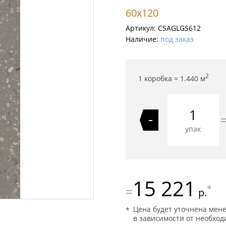
60x120
Артикул:
CSAGLGS612
Наличие:
под заказ
2
1 коробка =
1.440
м
-
упак
15 221
*
=
р.
Цена будет уточнена мен
в зависимости от необход