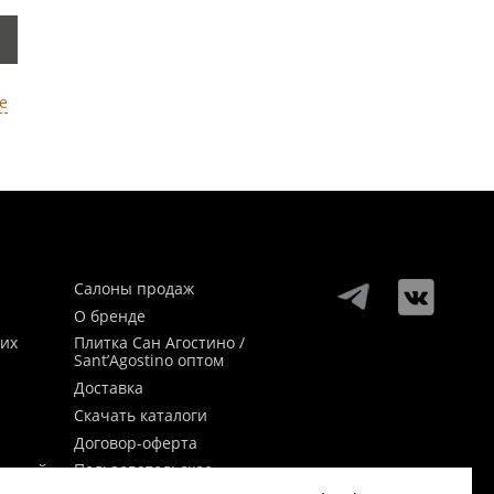
е
Салоны продаж
О бренде
ких
Плитка Сан Агостино /
Sant’Agostino оптом
Доставка
Скачать каталоги
Договор-оферта
Пользовательское
заикой
соглашение