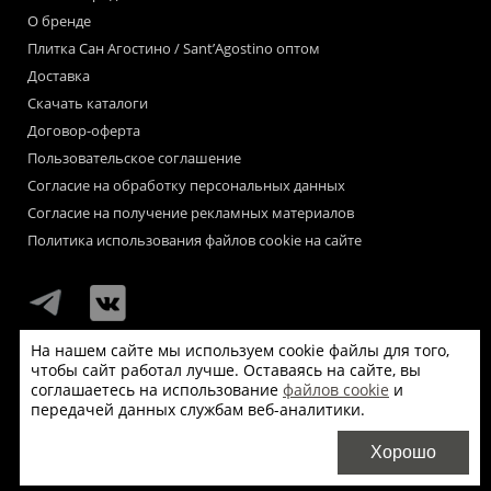
О бренде
Плитка Сан Агостино / Sant’Agostino оптом
Доставка
Скачать каталоги
Договор-оферта
Пользовательское соглашение
Согласие на обработку персональных данных
Согласие на получение рекламных материалов
Политика использования файлов cookie на сайте
На нашем сайте мы используем cookie файлы для того,
чтобы сайт работал лучше. Оставаясь на сайте, вы
Мы используем файлы «cookie» для функционирования сайта.
соглашаетесь на использование
файлов cookie
и
Если Вас это не устраивает, пожалуйста, покиньте сайт.
передачей данных службам веб-аналитики.
© Сан Агостино / Sant’Agostino 2026
Хорошо