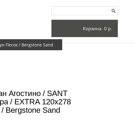
Корзина
0 р.
н Песок / Bergstone Sand
н Агостино / SANT
а / EXTRA 120x278
 / Bergstone Sand