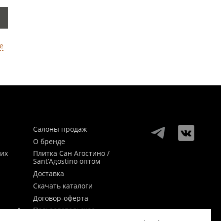
е
Салоны продаж
О бренде
ких
Плитка Сан Агостино /
Sant’Agostino оптом
Доставка
Скачать каталоги
Договор-оферта
Пользовательское
заикой
соглашение