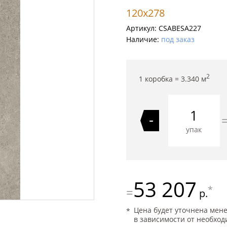
120x278
Артикул:
CSABESA227
Наличие:
под заказ
2
1 коробка =
3.340
м
-
упак
53 207
*
=
р.
Цена будет уточнена мен
в зависимости от необход