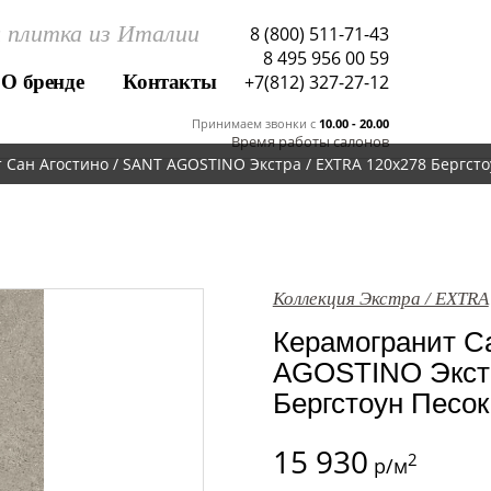
 плитка из Италии
8 (800) 511-71-43
8 495 956 00 59
О бренде
Контакты
+7(812) 327-27-12
Принимаем звонки c
10.00 - 20.00
Время работы салонов
Сан Агостино / SANT AGOSTINO Экстра / EXTRA 120x278 Бергстоу
Коллекция Экстра / EXTRA
Керамогранит Са
AGOSTINO Экстр
Бергстоун Песок
15 930
2
р/м