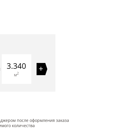
3.340
+
=
2
м
еджером после оформления заказа
имого количества