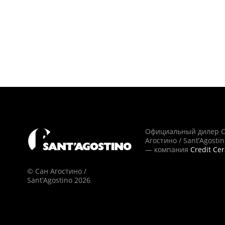
Официальный дилер 
Агостино / Sant’Agosti
— компания
Credit Ce
© Сан Агостино /
Sant’Agostino 2026