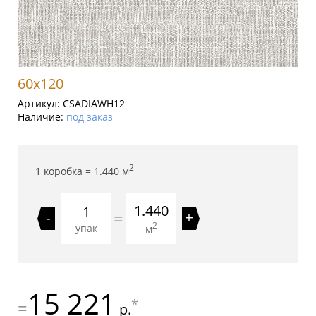
60x120
Артикул:
CSADIAWH12
Наличие:
под заказ
2
1 коробка =
1.440
м
1.440
=
-
+
2
упак
м
15 221
*
=
р.