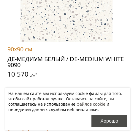
90x90 см
ДЕ-МЕДИУМ БЕЛЫЙ / DE-MEDIUM WHITE
9090
10 570
2
р/м
На нашем сайте мы используем cookie файлы для того,
Цена будет уточнена менеджером после оформления заказа в
чтобы сайт работал лучше. Оставаясь на сайте, вы
зависимости от необходимого количества
соглашаетесь на использование
файлов cookie
и
передачей данных службам веб-аналитики.
Добавить в корзину
Хорошо
Хочу купить, перезвоните