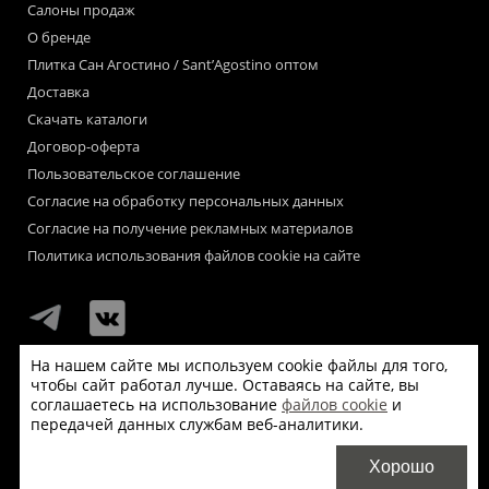
Салоны продаж
О бренде
Плитка Сан Агостино / Sant’Agostino оптом
Доставка
Скачать каталоги
Договор-оферта
Пользовательское соглашение
Согласие на обработку персональных данных
Согласие на получение рекламных материалов
Политика использования файлов cookie на сайте
На нашем сайте мы используем cookie файлы для того,
чтобы сайт работал лучше. Оставаясь на сайте, вы
Мы используем файлы «cookie» для функционирования сайта.
соглашаетесь на использование
файлов cookie
и
Если Вас это не устраивает, пожалуйста, покиньте сайт.
передачей данных службам веб-аналитики.
© Сан Агостино / Sant’Agostino 2026
Хорошо