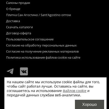
Салоны продаж
О бренде
Плитка Сан Агостино / Sant’Agostino оптом
Доставка
Скачать каталоги
Договор-оферта
Пользовательское соглашение
Согласие на обработку персональных данных
Согласие на получение рекламных материалов
Политика использования файлов cookie на сайте
На нашем сайте мы используем cookie файлы для того,
чтобы сайт работал лучше. Оставаясь на сайте, вы
Мы используем файлы «cookie» для функционирования сайта.
соглашаетесь на использование
файлов cookie
и
Если Вас это не устраивает, пожалуйста, покиньте сайт.
передачей данных службам веб-аналитики.
© Сан Агостино / Sant’Agostino 2026
Хорошо