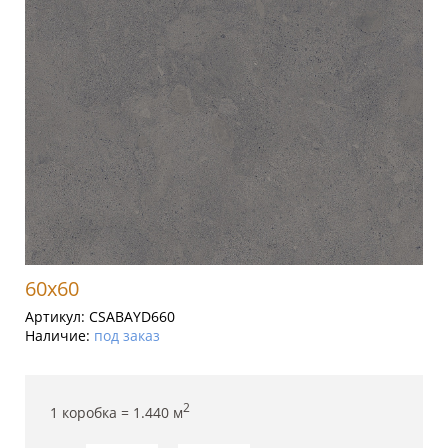
60x60
Артикул:
CSABAYD660
Наличие:
под заказ
2
1 коробка =
1.440
м