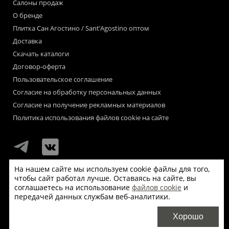
Салоны продаж
О бренде
Плитка Сан Агостино / Sant’Agostino оптом
Доставка
Скачать каталоги
Договор-оферта
Пользовательское соглашение
Согласие на обработку персональных данных
Согласие на получение рекламных материалов
Политика использования файлов cookie на сайте
На нашем сайте мы используем cookie файлы для того,
чтобы сайт работал лучше. Оставаясь на сайте, вы
Мы используем файлы «cookie» для функционирования сайта.
соглашаетесь на использование
файлов cookie
и
Если Вас это не устраивает, пожалуйста, покиньте сайт.
передачей данных службам веб-аналитики.
© Сан Агостино / Sant’Agostino 2026
Хорошо