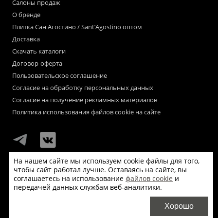
Салоны продаж
О бренде
Плитка Сан Агостино / Sant’Agostino оптом
Доставка
Скачать каталоги
Договор-оферта
Пользовательское соглашение
Согласие на обработку персональных данных
Согласие на получение рекламных материалов
Политика использования файлов cookie на сайте
На нашем сайте мы используем cookie файлы для того,
чтобы сайт работал лучше. Оставаясь на сайте, вы
Мы используем файлы «cookie» для функционирования сайта.
соглашаетесь на использование
файлов cookie
и
Если Вас это не устраивает, пожалуйста, покиньте сайт.
передачей данных службам веб-аналитики.
© Сан Агостино / Sant’Agostino 2026
Хорошо