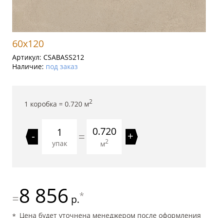
60x120
Артикул:
CSABASS212
Наличие:
под заказ
2
1 коробка =
0.720
м
0.720
=
-
+
2
упак
м
8 856
*
=
р.
Цена будет уточнена менеджером после оформления