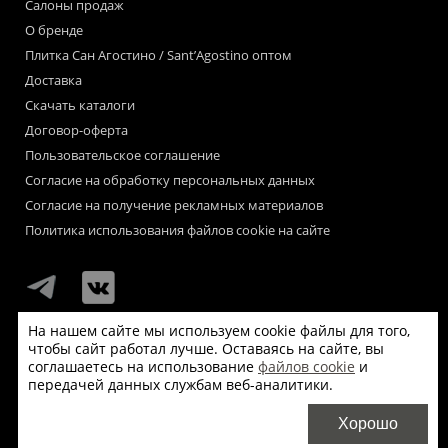
Салоны продаж
О бренде
Плитка Сан Агостино / Sant’Agostino оптом
Доставка
Скачать каталоги
Договор-оферта
Пользовательское соглашение
Согласие на обработку персональных данных
Согласие на получение рекламных материалов
Политика использования файлов cookie на сайте
На нашем сайте мы используем cookie файлы для того,
чтобы сайт работал лучше. Оставаясь на сайте, вы
Мы используем файлы «cookie» для функционирования сайта.
соглашаетесь на использование
файлов cookie
и
Если Вас это не устраивает, пожалуйста, покиньте сайт.
передачей данных службам веб-аналитики.
© Сан Агостино / Sant’Agostino 2026
Хорошо