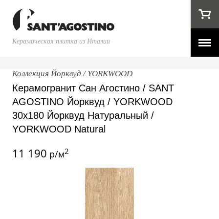
Керамическая плитка из Италии
Коллекция Йорквуд / YORKWOOD
Керамогранит Сан Агостино / SANT
AGOSTINO Йорквуд / YORKWOOD
30x180 Йорквуд Натуральный /
YORKWOOD Natural
11 190
2
р/м