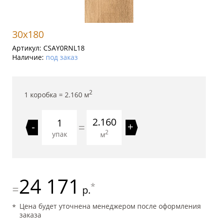
30x180
Артикул:
CSAY0RNL18
Наличие:
под заказ
2
1 коробка =
2.160
м
2.160
=
-
+
2
упак
м
24 171
*
=
р.
Цена будет уточнена менеджером после оформления
заказа