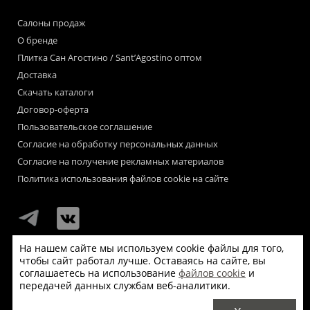
Салоны продаж
О бренде
Плитка Сан Агостино / Sant’Agostino оптом
Доставка
Скачать каталоги
Договор-оферта
Пользовательское соглашение
Согласие на обработку персональных данных
Согласие на получение рекламных материалов
Политика использования файлов cookie на сайте
На нашем сайте мы используем cookie файлы для того,
чтобы сайт работал лучше. Оставаясь на сайте, вы
Мы используем файлы «cookie» для функционирования сайта.
соглашаетесь на использование
файлов cookie
и
Если Вас это не устраивает, пожалуйста, покиньте сайт.
передачей данных службам веб-аналитики.
© Сан Агостино / Sant’Agostino 2026