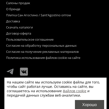
Салоны продаж
О бренде
Плитка Сан Агостино / Sant’Agostino оптом
Доставка
Скачать каталоги
Договор-оферта
Пользовательское соглашение
Согласие на обработку персональных данных
Согласие на получение рекламных материалов
Политика использования файлов cookie на сайте
На нашем сайте мы используем cookie файлы для того,
чтобы сайт работал лучше. Оставаясь на сайте, вы
Мы используем файлы «cookie» для функционирования сайта.
соглашаетесь на использование
файлов cookie
и
Если Вас это не устраивает, пожалуйста, покиньте сайт.
передачей данных службам веб-аналитики.
© Сан Агостино / Sant’Agostino 2026
Хорошо