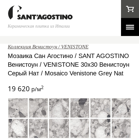
Керамическая плитка из Италии
Коллекция Венистоун / VENISTONE
Мозаика Сан Агостино / SANT AGOSTINO
Венистоун / VENISTONE 30x30 Венистоун
Серый Нат / Mosaico Venistone Grey Nat
19 620
2
р/м