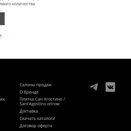
имого количества
е
Салоны продаж
О бренде
ких
Плитка Сан Агостино /
Sant’Agostino оптом
Доставка
Скачать каталоги
Договор-оферта