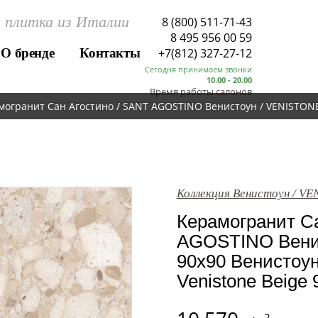
 плитка из Италии
8 (800) 511-71-43
8 495 956 00 59
О бренде
Контакты
+7(812) 327-27-12
Сегодня принимаем звонки
10.00 - 20.00
Время работы салонов
могранит Сан Агостино / SANT AGOSTINO Венистоун / VENISTONE 
Коллекция Венистоун / V
Керамогранит Са
AGOSTINO Вени
90x90 Венистоун
Venistone Beige 
2