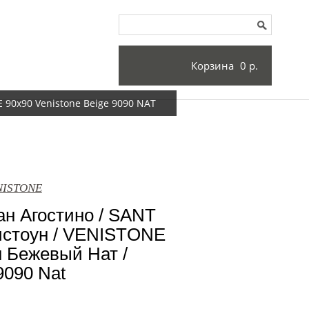
Корзина
0 р.
90x90 Venistone Beige 9090 NAT
ENISTONE
н Агостино / SANT
стоун / VENISTONE
 Бежевый Нат /
9090 Nat