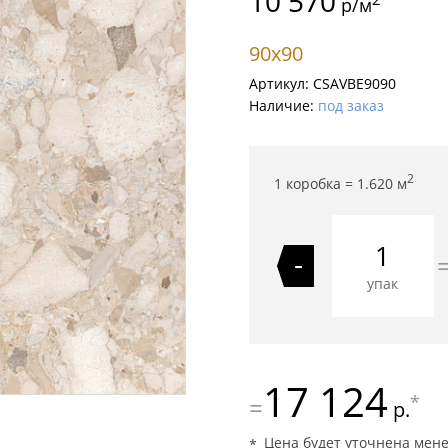
10 570
р/м
90x90
Артикул:
CSAVBE9090
Наличие:
под заказ
2
1 коробка =
1.620
м
-
упак
17 124
*
=
р.
Цена будет уточнена мен