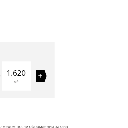
1.620
+
=
2
м
еджером после оформления заказа