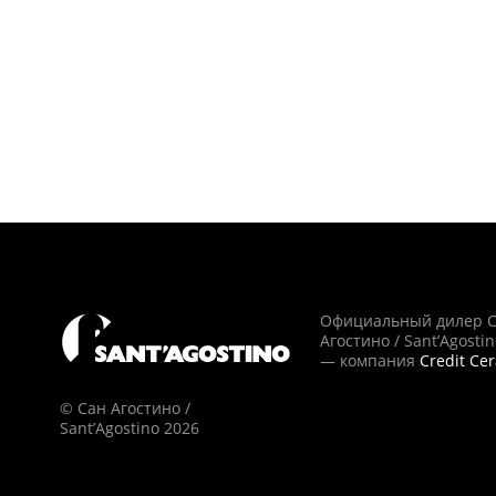
Официальный дилер 
Агостино / Sant’Agosti
— компания
Credit Ce
© Сан Агостино /
Sant’Agostino 2026