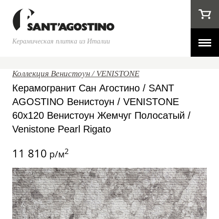
Керамическая плитка из Италии
Коллекция Венистоун / VENISTONE
Керамогранит Сан Агостино / SANT
AGOSTINO Венистоун / VENISTONE
60x120 Венистоун Жемчуг Полосатый /
Venistone Pearl Rigato
11 810
2
р/м