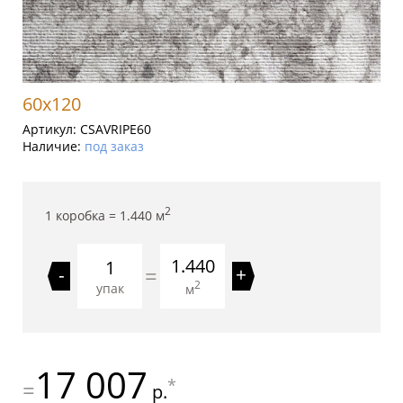
60x120
Артикул:
CSAVRIPE60
Наличие:
под заказ
2
1 коробка =
1.440
м
1.440
=
-
+
2
упак
м
17 007
*
=
р.