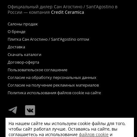
Официальный дилер Сан Агостино / Sant’Agostino в
России — компания
Credit Ceramica
Салоны продаж
О бренде
Плитка Сан Агостино / Sant’Agostino оптом
Доставка
Скачать каталоги
Договор-оферта
Пользовательское соглашение
Согласие на обработку персональных данных
Согласие на получение рекламных материалов
Политика использования файлов cookie на сайте
На нашем сайте мы используем cookie файлы для того,
чтобы сайт работал лучше. Оставаясь на сайте, вы
Мы используем файлы «cookie» для функционирования сайта.
соглашаетесь на использование
файлов cookie
и
Если Вас это не устраивает, пожалуйста, покиньте сайт.