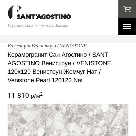
Керамическая плитка из Италии
Коллекция Венистоун / VENISTONE
Керамогранит Сан Агостино / SANT
AGOSTINO Венистоун / VENISTONE
120x120 Венистоун Жемчуг Нат /
Venistone Pearl 120120 Nat
11 810
2
р/м