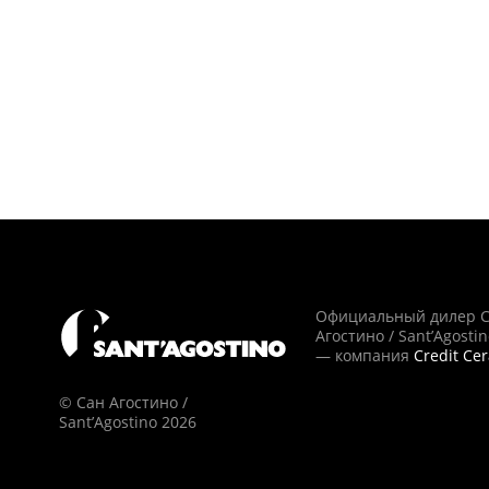
Официальный дилер 
Агостино / Sant’Agosti
— компания
Credit Ce
© Сан Агостино /
Sant’Agostino 2026