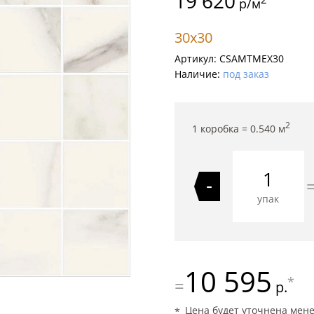
19 620
р/м
30x30
Артикул:
CSAMTMEX30
Наличие:
под заказ
2
1 коробка =
0.540
м
-
упак
10 595
*
=
р.
Цена будет уточнена мен