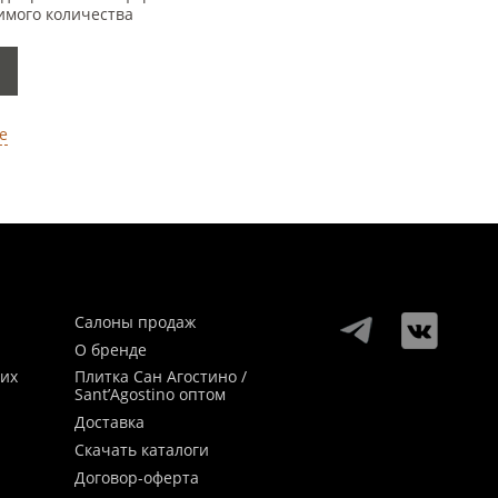
имого количества
е
Салоны продаж
О бренде
ких
Плитка Сан Агостино /
Sant’Agostino оптом
Доставка
Скачать каталоги
Договор-оферта