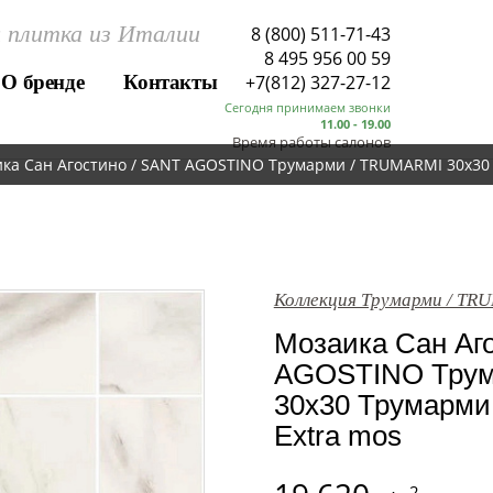
 плитка из Италии
8 (800) 511-71-43
8 495 956 00 59
О бренде
Контакты
+7(812) 327-27-12
Сегодня принимаем звонки
11.00 - 19.00
Время работы салонов
ка Сан Агостино / SANT AGOSTINO Трумарми / TRUMARMI 30x30 
Коллекция Трумарми / TR
Мозаика Сан Аг
AGOSTINO Трум
30x30 Трумарми 
Extra mos
2