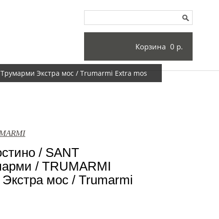
Корзина
0 р.
Трумарми Экстра мос / Trumarmi Extra mos
UMARMI
остино / SANT
арми / TRUMARMI
Экстра мос / Trumarmi