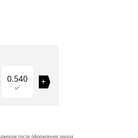
0.540
+
=
2
м
еджером после оформления заказа