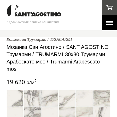
Керамическая плитка из Италии
Коллекция Трумарми / TRUMARMI
Мозаика Сан Агостино / SANT AGOSTINO
Трумарми / TRUMARMI 30x30 Трумарми
Арабескато мос / Trumarmi Arabescato
mos
19 620
2
р/м