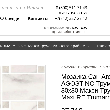
 плитка из Италии
8 (800) 511-71-43
8 495 956 00 59
О бренде
Контакты
+7(812) 327-27-12
Принимаем звонки c
10.00 - 20.00
Время работы салонов
RUMARMI 30x30 Макси Трумарми Экстра Край / Maxi RE.Trumarmi
Коллекция Трумарми / TR
Мозаика Сан Аг
AGOSTINO Трум
30x30 Макси Тру
Maxi RE.Trumarm
2