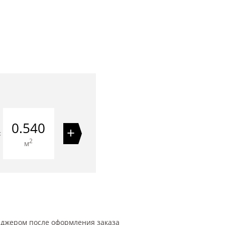
0.540
+
=
2
м
еджером после оформления заказа