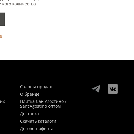
имого количества
е
Салоны продаж
О бренде
ких
Плитка Сан Агостино /
Sant’Agostino оптом
Доставка
Скачать каталоги
Договор-оферта