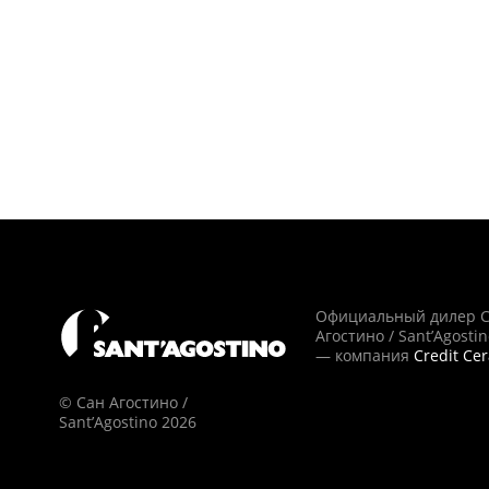
Официальный дилер 
Агостино / Sant’Agosti
— компания
Credit Ce
© Сан Агостино /
Sant’Agostino 2026