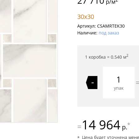
27 710
р/м
30x30
Артикул:
CSAMRTEK30
Наличие:
под заказ
2
1 коробка =
0.540
м
-
упак
14 964
*
=
р.
Цена будет уточнена мен