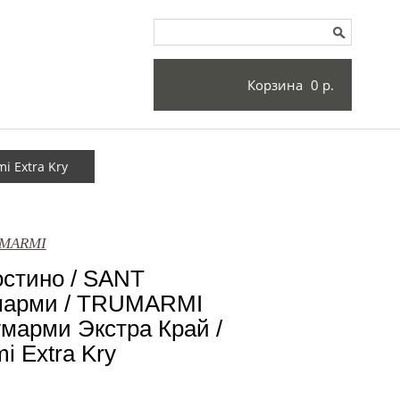
Корзина
0 р.
 Extra Kry
UMARMI
остино / SANT
арми / TRUMARMI
марми Экстра Край /
i Extra Kry