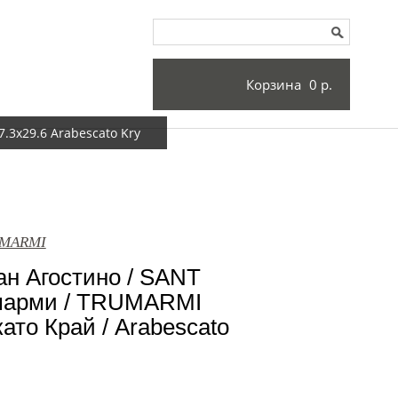
Корзина
0 р.
3x29.6 Arabescato Kry
UMARMI
н Агостино / SANT
арми / TRUMARMI
ато Край / Arabescato