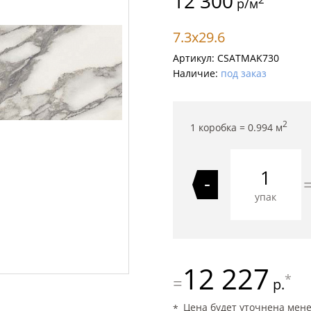
12 300
р/м
7.3x29.6
Артикул:
CSATMAK730
Наличие:
под заказ
2
1 коробка =
0.994
м
-
упак
12 227
*
=
р.
Цена будет уточнена мен