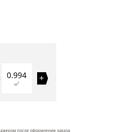
0.994
+
=
2
м
еджером после оформления заказа