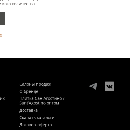
имого количества
е
Салоны продаж
О бренде
ких
Плитка Сан Агостино /
Sant’Agostino оптом
Доставка
Скачать каталоги
Договор-оферта