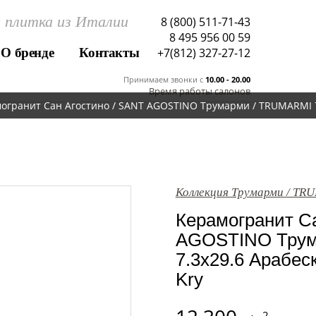
 плитка из Италии
8 (800) 511-71-43
8 495 956 00 59
О бренде
Контакты
+7(812) 327-27-12
Принимаем звонки c
10.00 - 20.00
Время работы салонов
огранит Сан Агостино / SANT AGOSTINO Трумарми / TRUMARMI 7.
Коллекция Трумарми / TR
Керамогранит Са
AGOSTINO Трум
7.3x29.6 Арабеск
Kry
2