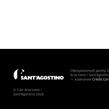
Официальный дилер 
Агостино / Sant’Agosti
— компания
Credit Ce
© Сан Агостино /
Sant’Agostino 2026