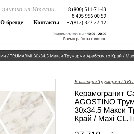
 плитка из Италии
8 (800) 511-71-43
8 495 956 00 59
О бренде
Контакты
+7(812) 327-27-12
Принимаем звонки c
10.00 - 20.00
Время работы салонов
и / TRUMARMI 30x34.5 Макси Трумарми Арабескато Край / Maxi
Коллекция Трумарми / TR
Керамогранит Са
AGOSTINO Трум
30x34.5 Макси 
Край / Maxi CL.T
2