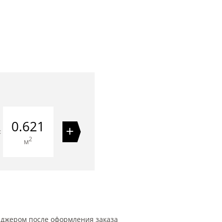
0.621
+
=
2
м
еджером после оформления заказа