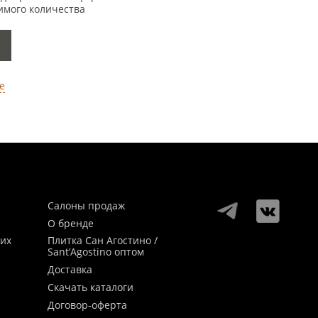
имого количества
е
Салоны продаж
О бренде
ких
Плитка Сан Агостино /
Sant’Agostino оптом
Доставка
Скачать каталоги
Договор-оферта