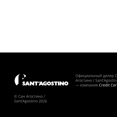
Официальный дилер 
Агостино / Sant’Agosti
— компания
Credit Ce
© Сан Агостино /
Sant’Agostino 2026