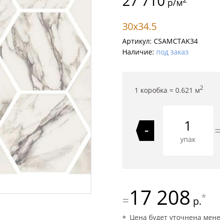
27 710
р/м
30x34.5
Артикул:
CSAMCTAK34
Наличие:
под заказ
2
1 коробка =
0.621
м
-
упак
17 208
*
=
р.
Цена будет уточнена мен