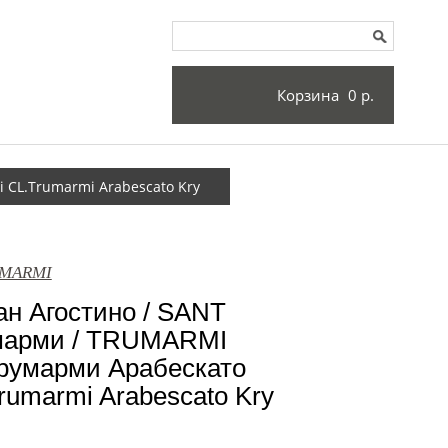
Корзина
0 р.
 CL.Trumarmi Arabescato Kry
UMARMI
н Агостино / SANT
арми / TRUMARMI
Трумарми Арабескато
rumarmi Arabescato Kry