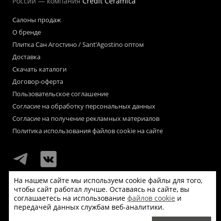
России — компания
Credit Ceramica
Салоны продаж
О бренде
Плитка Сан Агостино / Sant’Agostino оптом
Доставка
Скачать каталоги
Договор-оферта
Пользовательское соглашение
Согласие на обработку персональных данных
Согласие на получение рекламных материалов
Политика использования файлов cookie на сайте
На нашем сайте мы используем cookie файлы для того,
чтобы сайт работал лучше. Оставаясь на сайте, вы
Мы используем файлы «cookie» для функционирования сайта.
соглашаетесь на использование
файлов cookie
и
Если Вас это не устраивает, пожалуйста, покиньте сайт.
передачей данных службам веб-аналитики.
© Сан Агостино / Sant’Agostino 2026