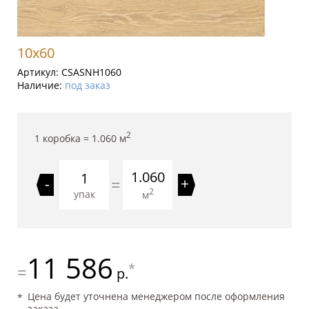
10x60
Артикул:
CSASNH1060
Наличие:
под заказ
2
1 коробка =
1.060
м
1.060
=
-
+
2
упак
м
11 586
*
=
р.
Цена будет уточнена менеджером после оформления
заказа