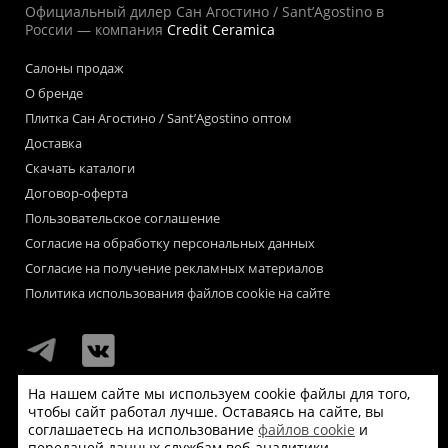
Официальный дилер Сан Агостино / Sant’Agostino в
России — компания
Credit Ceramica
Салоны продаж
О бренде
Плитка Сан Агостино / Sant’Agostino оптом
Доставка
Скачать каталоги
Договор-оферта
Пользовательское соглашение
Согласие на обработку персональных данных
Согласие на получение рекламных материалов
Политика использования файлов cookie на сайте
На нашем сайте мы используем cookie файлы для того,
чтобы сайт работал лучше. Оставаясь на сайте, вы
Мы используем файлы «cookie» для функционирования сайта.
соглашаетесь на использование
файлов cookie
и
Если Вас это не устраивает, пожалуйста, покиньте сайт.
передачей данных службам веб-аналитики.