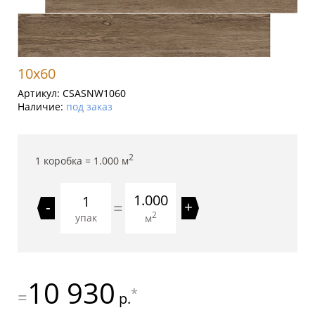
10x60
Артикул:
CSASNW1060
Наличие:
под заказ
2
1 коробка =
1.000
м
1.000
=
-
+
2
упак
м
10 930
*
=
р.