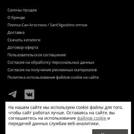
Салоны продаж
О бренде
Плитка Сан Агостино / Sant’Agostino оптом
Доставка
Скачать каталоги
Договор-оферта
Пользовательское соглашение
Согласие на обработку персональных данных
Согласие на получение рекламных материалов
Политика использования файлов cookie на сайте
На нашем сайте мы используем cookie файлы для того,
чтобы сайт работал лучше. Оставаясь на сайте, вы
Мы используем файлы «cookie» для функционирования сайта.
соглашаетесь на использование
файлов cookie
и
Если Вас это не устраивает, пожалуйста, покиньте сайт.
передачей данных службам веб-аналитики.
© Сан Агостино / Sant’Agostino 2026