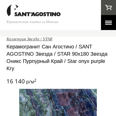
Керамическая плитка из Италии
Коллекция Звезда / STAR
Керамогранит Сан Агостино / SANT
AGOSTINO Звезда / STAR 90x180 Звезда
Оникс Пурпурный Край / Star onyx purple
Kry
16 140
2
р/м