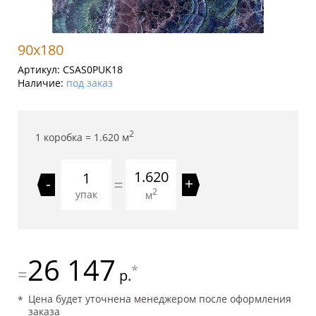
90x180
Артикул:
CSAS0PUK18
Наличие:
под заказ
2
1 коробка =
1.620
м
1.620
=
-
+
2
упак
м
26 147
*
=
р.
Цена будет уточнена менеджером после оформления
заказа