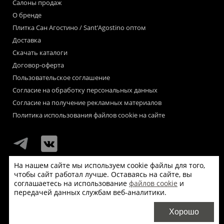
Салоны продаж
О бренде
Плитка Сан Агостино / Sant’Agostino оптом
Доставка
Скачать каталоги
Договор-оферта
Пользовательское соглашение
Согласие на обработку персональных данных
Согласие на получение рекламных материалов
Политика использования файлов cookie на сайте
На нашем сайте мы используем cookie файлы для того,
чтобы сайт работал лучше. Оставаясь на сайте, вы
Мы используем файлы «cookie» для функционирования сайта.
соглашаетесь на использование
файлов cookie
и
Если Вас это не устраивает, пожалуйста, покиньте сайт.
передачей данных службам веб-аналитики.
© Сан Агостино / Sant’Agostino 2026
Хорошо